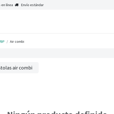
 en línea
Envío estándar
VBP
Air combi
stolas air combi