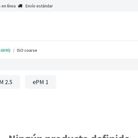
 en línea
Envío estándar
16890)
ISO coarse
M 2.5
ePM 1